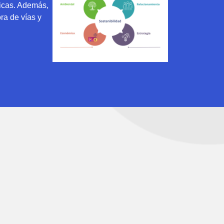
icas. Además,
ra de vías y