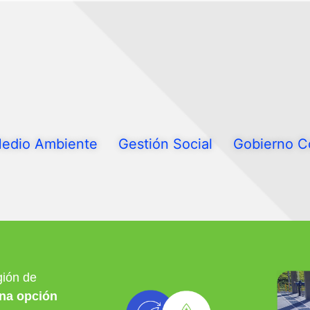
edio Ambiente
Gestión Social
Gobierno C
ión de
na opción